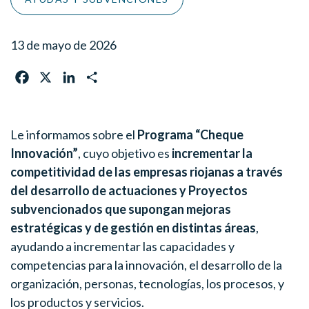
13 de mayo de 2026
F
X
L
C
a
i
o
c
n
m
e
k
p
Le informamos sobre el
Programa “Cheque
b
e
a
Innovación”
, cuyo objetivo es
incrementar la
o
d
r
competitividad de las empresas riojanas a través
o
I
t
del desarrollo de actuaciones y Proyectos
k
n
i
subvencionados que supongan mejoras
r
estratégicas y de gestión en distintas áreas
,
ayudando a incrementar las capacidades y
competencias para la innovación, el desarrollo de la
organización, personas, tecnologías, los procesos, y
los productos y servicios.